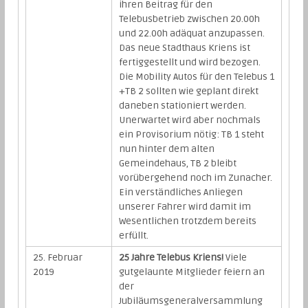
ihren Beitrag für den
Telebusbetrieb zwischen 20.00h
und 22.00h adäquat anzupassen.
Das neue Stadthaus Kriens ist
fertiggestellt und wird bezogen.
Die Mobility Autos für den Telebus 1
+TB 2 sollten wie geplant direkt
daneben stationiert werden.
Unerwartet wird aber nochmals
ein Provisorium nötig: TB 1 steht
nun hinter dem alten
Gemeindehaus, TB 2 bleibt
vorübergehend noch im Zunacher.
Ein verständliches Anliegen
unserer Fahrer wird damit im
Wesentlichen trotzdem bereits
erfüllt.
25. Februar
25 Jahre Telebus Kriens!
Viele
2019
gutgelaunte Mitglieder feiern an
der
Jubiläumsgeneralversammlung