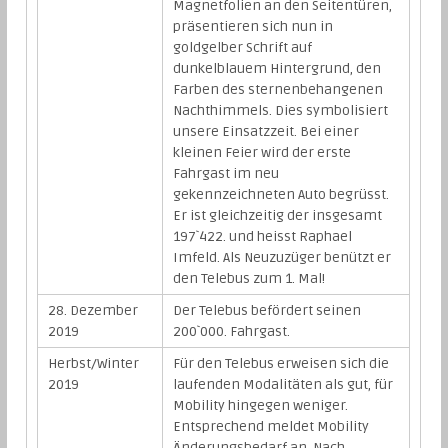
Magnetfolien an den Seitentüren,
präsentieren sich nun in
goldgelber Schrift auf
dunkelblauem Hintergrund, den
Farben des sternenbehangenen
Nachthimmels. Dies symbolisiert
unsere Einsatzzeit. Bei einer
kleinen Feier wird der erste
Fahrgast im neu
gekennzeichneten Auto begrüsst.
Er ist gleichzeitig der insgesamt
197`422. und heisst Raphael
Imfeld. Als Neuzuzüger benützt er
den Telebus zum 1. Mal!
28. Dezember
Der Telebus befördert seinen
2019
200`000. Fahrgast.
Herbst/Winter
Für den Telebus erweisen sich die
2019
laufenden Modalitäten als gut, für
Mobility hingegen weniger.
Entsprechend meldet Mobility
Änderungsbedarf an. Nach