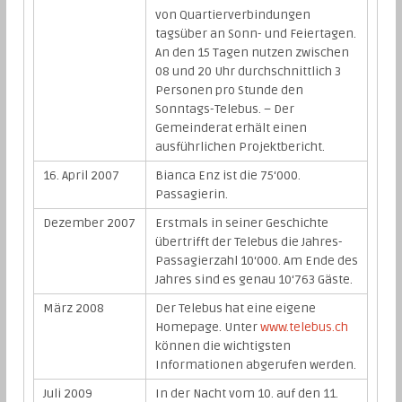
von Quartierverbindungen
tagsüber an Sonn- und Feiertagen.
An den 15 Tagen nutzen zwischen
08 und 20 Uhr durchschnittlich 3
Personen pro Stunde den
Sonntags-Telebus. – Der
Gemeinderat erhält einen
ausführlichen Projektbericht.
16. April 2007
Bianca Enz ist die 75‘000.
Passagierin.
Dezember 2007
Erstmals in seiner Geschichte
übertrifft der Telebus die Jahres-
Passagierzahl 10‘000. Am Ende des
Jahres sind es genau 10‘763 Gäste.
März 2008
Der Telebus hat eine eigene
Homepage. Unter
www.telebus.ch
können die wichtigsten
Informationen abgerufen werden.
Juli 2009
In der Nacht vom 10. auf den 11.