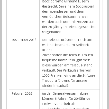
Bocciodromo Allmend Luzern
Gastrecht. Bei einem Bocciaspiel,
dem Abendessen und dem
gemütlichen Beisammensein
werden auch Reminiszenzen aus
der 20-jährigen Telebusgeschichte
feilgehalten.
Dezember 2014
Der Telebus präsentiert sich am
Weihnachtsmarkt im Bellpark
Kriens.
Zuvor hatten die Telebus-Frauen
bequeme Pantoffeln „glismet“.
Diese wurden am Telebus-Stand
verkauft. Der Verkaufserlös von
1000 Franken ging an die Stiftung
Theodora (Clowns für unsere
Kinder im Spital).
Feburar 2016
An der Generalversammlung
können 5 Fahrer für 20-jährige
Freiwilligenarbeit als
Telebusfahrer geehrt werden: