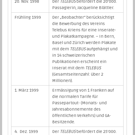
20. Nov. 1998
Der
TELEBUS
befördert die 20’000.
Passagierin, Jacqueline Blättler.
Frühling 1999
Der „Beobachter“ berücksichtigt
die Bewerbung des Vereins
Telebus Kriens für eine Inserate-
und Plakatkampagne. – In Bern,
Basel und Zürich werden Plakate
mit dem
TELEBUS
aufgehängt und
in 14 schweizerischen
Publikationen erscheint ein
Inserat mit dem
TELEBUS
(Gesamtseitenzahl: über 2
Millionen).
1. März 1999
Ermässigung von 1 Franken auf
die normalen Tarife für
Passepartout- (Monats- und
Jahresabonnemente des
öffentlichen Verkehrs) und GA-
Besitzende.
4. Dez. 1999
Der
TELEBUS
befördert die 25’000.