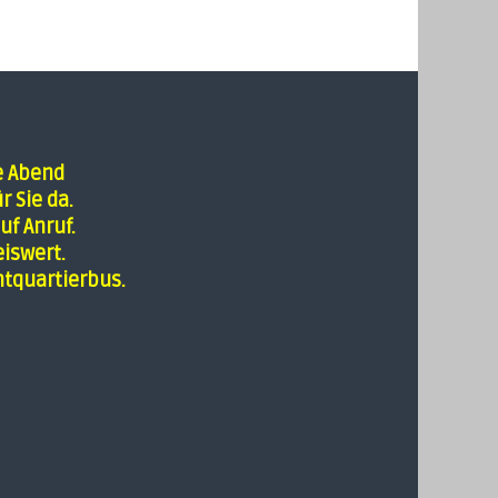
e Abend
r Sie da.
uf Anruf.
iswert.
tquartierbus.