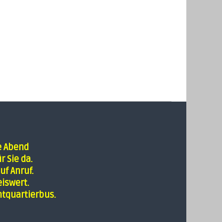
e Abend
r Sie da.
uf Anruf.
iswert.
tquartierbus.