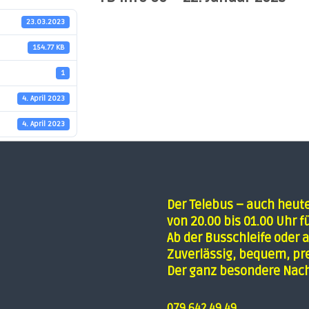
23.03.2023
154.77 KB
1
4. April 2023
4. April 2023
Der Telebus – auch heut
von 20.00 bis 01.00 Uhr fü
Ab der Busschleife oder a
Zuverlässig, bequem, pre
Der ganz besondere Nach
079 642 49 49