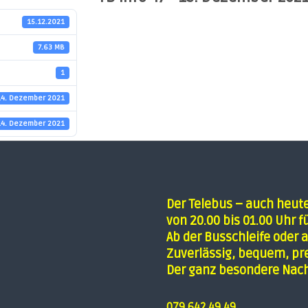
15.12.2021
7.63 MB
1
14. Dezember 2021
14. Dezember 2021
Der Telebus – auch heut
von 20.00 bis 01.00 Uhr fü
Ab der Busschleife oder a
Zuverlässig, bequem, pre
Der ganz besondere Nach
079 642 49 49