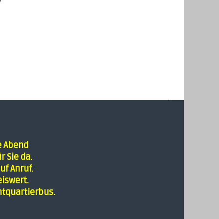
e Abend
r Sie da.
uf Anruf.
iswert.
tquartierbus.