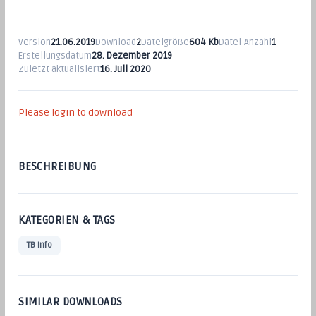
Version
21.06.2019
Download
2
Dateigröße
604 Kb
Datei-Anzahl
1
Erstellungsdatum
28. Dezember 2019
Zuletzt aktualisiert
16. Juli 2020
Please login to download
BESCHREIBUNG
KATEGORIEN & TAGS
TB Info
SIMILAR DOWNLOADS