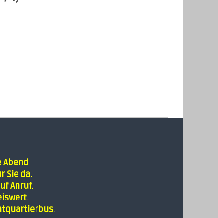
e Abend
r Sie da.
uf Anruf.
iswert.
tquartierbus.